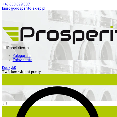
+48 660 699 807
biuro@prosperito-sklep.pl
Panel klienta
Zaloguj się
Załóż konto
Koszyk
0
Twój koszyk jest pusty ...