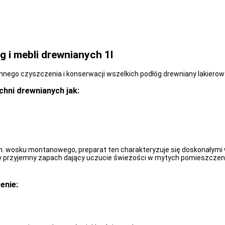
 i mebli drewnianych 1l
nego czyszczenia i konserwacji wszelkich podłóg drewniany lakierowany
hni drewnianych jak:
 wosku montanowego, preparat ten charakteryzuje się doskonałymi w
ły przyjemny zapach dający uczucie świeżości w mytych pomieszczen
enie: