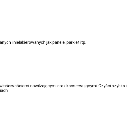
ch i nielakierowanych jak panele, parkiet itp.
łaściwościami nawilżającymi oraz konserwującymi. Czyści szybko i
iach.