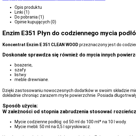
Opis produktu
Linki (1)
Do pobrania (1)
Opinie kupujących (0)
Enzim E351 Płyn do codziennego mycia podłóg
Koncentrat Enzim E 351 CLEAN WOOD
przeznaczony jest do codzien
Doskonale sprawdza się również do mycia innych powierzc
boazerie,
szafy
listwy
meble drewniane.
Dzięki zastosowaniu nowoczesnych dodatków w swoim składzie min.
dokładnie chroniąc zarazem myte powierzchnie. Posiada długotrwa
Sposób użycia:
W zależności od stopnia zabrudzenia stosować rozcieńcz
Mycie codzienne podłóg: od 50 ml do 100 ml* na 10 l wody.
Mycie mebli: 50 ml na 0,5 l spryskiwacz.