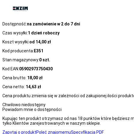
Dostępność:
na zamówienie w 2 do 7 dni
Czas wysyłki:
1 dzień roboczy
Koszt wysyłki:
od 14,00 zł
Kod producenta:
E351
Stan magazynowy:
0 szt.
Kod EAN:
05902973750430
Cena brutto:
18,00 zł
Cena netto:
14,63 zł
Cena produktu zmienia się w zależności od zakupionej ilości produk
Chwilowo niedostępny
Powiadom mnie o dostępności
Kupując ten produkt otrzymasz od nas
18
punktów które będziesz m
tylko Klientów zarejestrowanych w naszym sklepie.
Zapytaj o produkt
Poleć znajomemu
Specyfikacja PDF