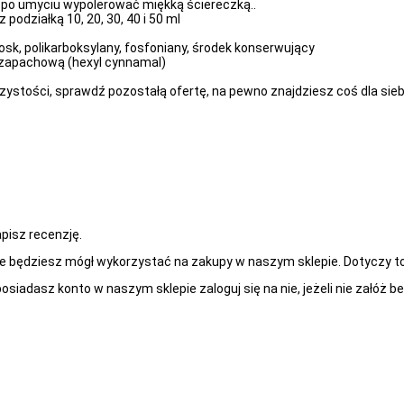
 po umyciu wypolerować miękką ściereczką..
odziałką 10, 20, 30, 40 i 50 ml
, polikarboksylany, fosfoniany, środek konserwujący
ę zapachową (hexyl cynnamal)
zystości, sprawdź pozostałą ofertę, na pewno znajdziesz coś dla sieb
apisz recenzję.
re będziesz mógł wykorzystać na zakupy w naszym sklepie. Dotyczy to
osiadasz konto w naszym sklepie zaloguj się na nie, jeżeli nie załóż be