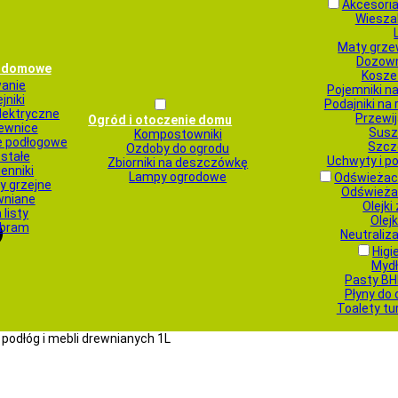
Akcesoria
Wieszak
Maty grze
Dozown
a domowe
Kosze
anie
Pojemniki na
jniki
Podajniki na
elektryczne
Przewij
Ogród i otoczenie domu
ewnice
Susza
Kompostowniki
e podłogowe
Szcz
Ozdoby do ogrodu
stałe
Uchwyty i p
Zbiorniki na deszczówkę
enniki
Lampy ogrodowe
Odświeżac
y grzejne
Odświeża
wniane
Olejk
 listy
Olej
 bram
Neutraliz
Higi
Mydł
Pasty BH
Płyny do 
Toalety tu
podłóg i mebli drewnianych 1L