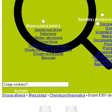
Systemy i akcesori
Ogrzew
Wyposażenie wnętrz
Grze
Daszki nad drzwi
Grzejniki 
Dekoracje
Nagrz
Meble i akcesoria
Ogrzewani
Oświetlenie
Pozo
Sejfy i schowki na klucze
Promi
Stojaki na drewno kominkowe
Przewod
Stojaki na parasole
Schody dre
Wieszaki
Skrzynki na
Napędy do
Kontakt
Strona główna
»
Wyprzedaż
»
Chemia profesjonalna
»
Enzim E351 do 