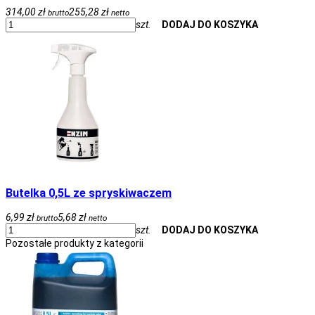
314,00 zł
255,28 zł
brutto
netto
szt.
DODAJ DO KOSZYKA
Butelka 0,5L ze spryskiwaczem
6,99 zł
5,68 zł
brutto
netto
szt.
DODAJ DO KOSZYKA
Pozostałe produkty z kategorii