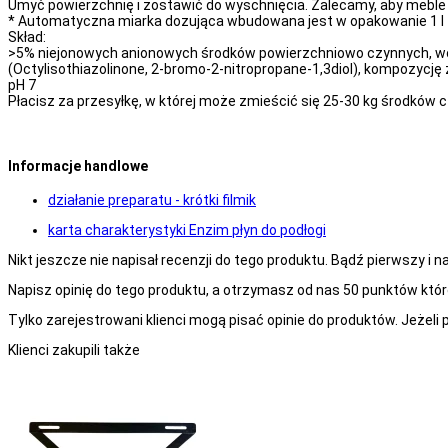
Umyć powierzchnię i zostawić do wyschnięcia. Zalecamy, aby meble
* Automatyczna miarka dozująca wbudowana jest w opakowanie 1 l z p
Skład:
>5% niejonowych anionowych środków powierzchniowo czynnych, wosk
(Octylisothiazolinone, 2-bromo-2-nitropropane-1,3diol), kompozycj
pH 7
Płacisz za przesyłkę, w której może zmieścić się 25-30 kg środków c
Informacje handlowe
działanie preparatu - krótki filmik
karta charakterystyki Enzim płyn do podłogi
Nikt jeszcze nie napisał recenzji do tego produktu. Bądź pierwszy i n
Napisz opinię do tego produktu, a otrzymasz od nas 50 punktów któ
Tylko zarejestrowani klienci mogą pisać opinie do produktów. Jeżeli p
Klienci zakupili także