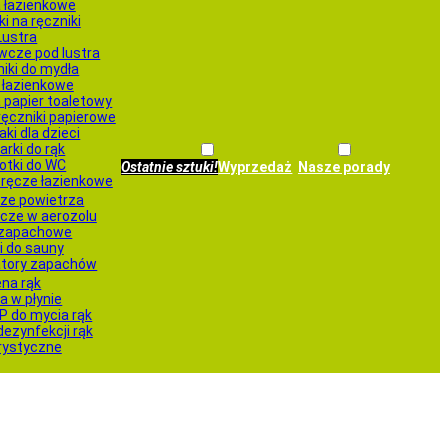
 łazienkowe
i na ręczniki
Lustra
wcze pod lustra
iki do mydła
 łazienkowe
 papier toaletowy
 ręczniki papierowe
aki dla dzieci
rki do rąk
otki do WC
Ostatnie sztuki!
Wyprzedaż
Nasze porady
oręcze łazienkowe
ze powietrza
cze w aerozolu
i zapachowe
ki do sauny
atory zapachów
ena rąk
a w płynie
P do mycia rąk
dezynfekcji rąk
rystyczne